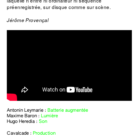
laquelle n’entre ni ordinateur ni séquence
préenregistrée, sur disque comme sur scène.
Jérôme Provençal
Antonin Leymarie :
Batterie augmentée
Maxime Baron :
Lumière
Hugo Heredia :
Son
Cavalcade
:
Production