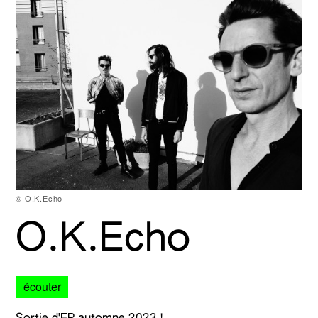
© O.K.Echo
O.K.Echo
écouter